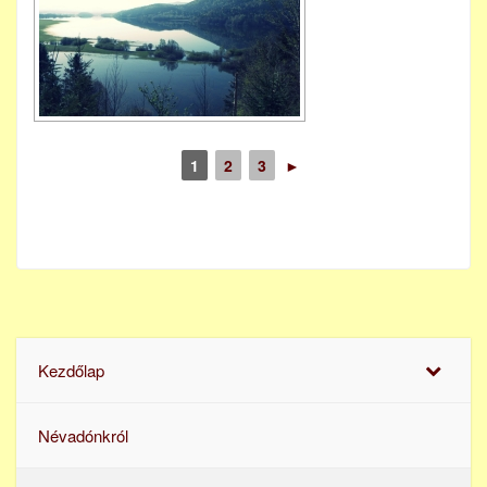
1
2
3
►
Kezdőlap
Névadónkról