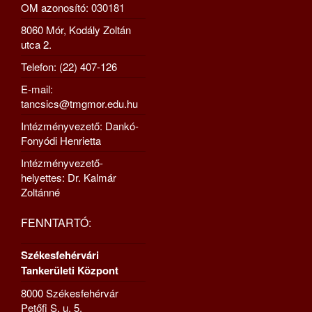
OM azonosító: 030181
8060 Mór, Kodály Zoltán
utca 2.
Telefon: (22) 407-126
E-mail:
tancsics@tmgmor.edu.hu
Intézményvezető: Dankó-
Fonyódi Henrietta
Intézményvezető-
helyettes: Dr. Kalmár
Zoltánné
FENNTARTÓ:
Székesfehérvári
Tankerületi Központ
8000 Székesfehérvár
Petőfi S. u. 5.