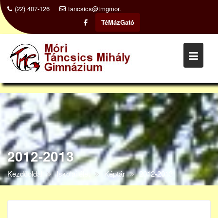
Skip
(22) 407-126
tancsics@tmgmor.edu.hu
Hírek:
Beiratkozás 202
to
TéMázGató
content
2012-2013
Kezdőoldal
Iskolai élet
Képtár
2012-2013