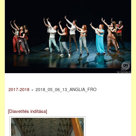
2017-2018
»
2018_05_06_13_ANGLIA_FRO
[Diavetítés indítása]