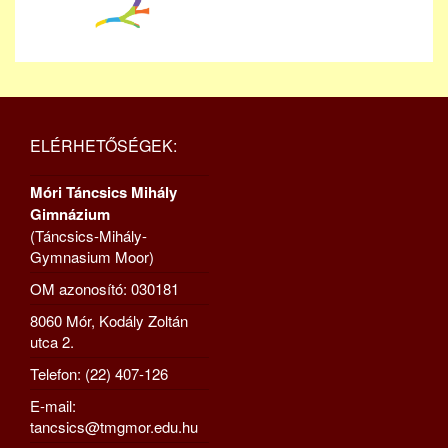
ELÉRHETŐSÉGEK:
Móri Táncsics Mihály
Gimnázium
(Táncsics-Mihály-
Gymnasium Moor)
OM azonosító: 030181
8060 Mór, Kodály Zoltán
utca 2.
Telefon: (22) 407-126
E-mail:
tancsics@tmgmor.edu.hu