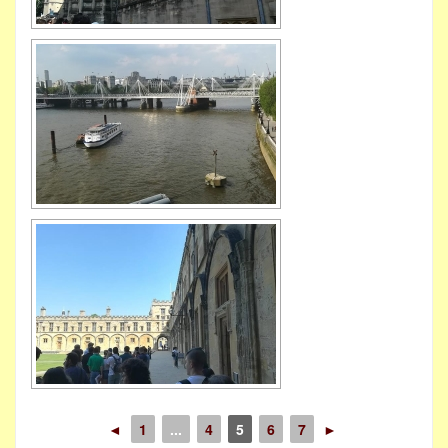
◄
1
...
4
5
6
7
►