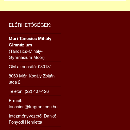
ELÉRHETŐSÉGEK:
Móri Táncsics Mihály
Gimnázium
(Táncsics-Mihály-
Gymnasium Moor)
OM azonosító: 030181
8060 Mór, Kodály Zoltán
utca 2.
Telefon: (22) 407-126
E-mail:
tancsics@tmgmor.edu.hu
Intézményvezető: Dankó-
Fonyódi Henrietta