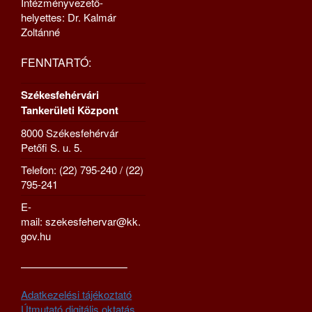
Intézményvezető-
helyettes: Dr. Kalmár
Zoltánné
FENNTARTÓ:
Székesfehérvári
Tankerületi Központ
8000 Székesfehérvár
Petőfi S. u. 5.
Telefon: (22) 795-240 / (22)
795-241
E-
mail: szekesfehervar@kk.
gov.hu
—————————–
Adatkezelési tájékoztató
Útmutató digitális oktatás