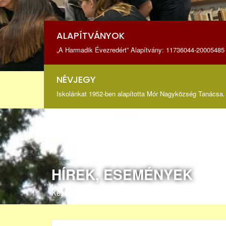
ALAPÍTVÁNYOK
„A Harmadik Évezredért” Alapítvány: 11736044-20005485 
NÉVJEGY
Iskolánkat 1952-ben alapította Mór Nagyközség Tanácsa. 
HÍREK, ESEMÉNYEK
Kezdőoldal