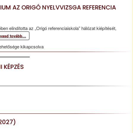
IUM AZ ORIGÓ NYELVVIZSGA REFERENCIA
 elindította az „Origó referenciaiskola” hálózat kiépítését,
lvasd tovább…
ehetősége kikapcsolva
I KÉPZÉS
2027)