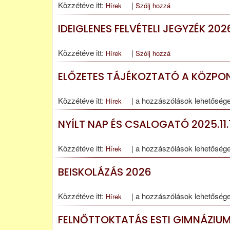
Közzétéve itt:
|
Hírek
Szólj hozzá
IDEIGLENES FELVÉTELI JEGYZÉK 20
Közzétéve itt:
|
Hírek
Szólj hozzá
ELŐZETES TÁJÉKOZTATÓ A KÖZPON
Előzetes
Közzétéve itt:
|
a hozzászólások lehetősége
Hírek
tájékoztató
NYÍLT NAP ÉS CSALOGATÓ 2025.11.12
a
központi
Nyílt
Közzétéve itt:
|
a hozzászólások lehetősége
Hírek
írásbeli
nap
vizsgával
BEISKOLÁZÁS 2026
és
kapcsolatban
Csalogató
bejegyzéshez
Beiskolázás
Közzétéve itt:
|
a hozzászólások lehetősége
Hírek
2025.11.12
2026
és
FELNŐTTOKTATÁS ESTI GIMNÁZIUM
bejegyzéshez
11.26