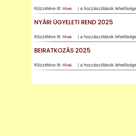
bejegyzéshez
Felnőttoktatás
Közzétéve itt:
|
a hozzászólások lehetősége
Hírek
esti
NYÁRI ÜGYELETI REND 2025
gimnáziumi
képzés
Nyári
Közzétéve itt:
|
a hozzászólások lehetősége
Hírek
bejegyzéshez
ügyeleti
BEIRATKOZÁS 2025
rend
2025
Beiratkozás
Közzétéve itt:
|
a hozzászólások lehetősége
Hírek
bejegyzéshez
2025
bejegyzéshez