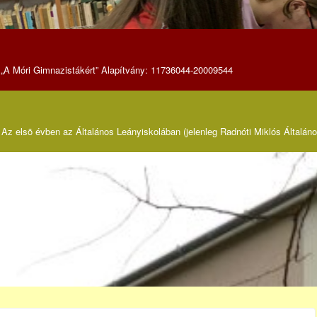
„A Móri Gimnazistákért” Alapítvány: 11736044-20009544
Az elsõ évben az Általános Leányiskolában (jelenleg Radnóti Miklós Általáno