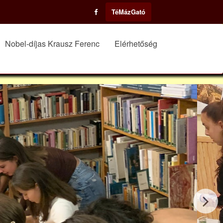
TéMázGató
Nobel-díjas Krausz Ferenc
Elérhetőség