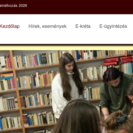
eiratkozás 2026
Kezdőlap
Hírek, események
E-kréta
E-ügyintézés