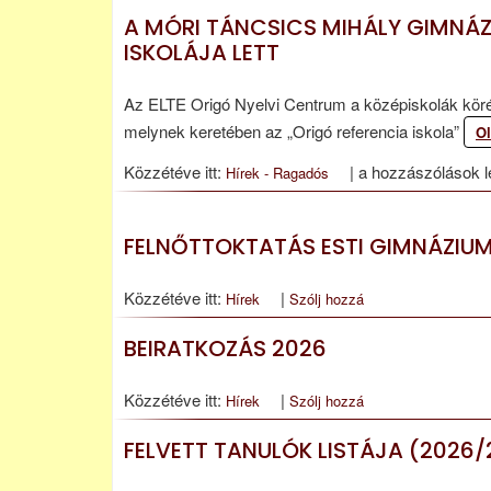
A MÓRI TÁNCSICS MIHÁLY GIMNÁZ
ISKOLÁJA LETT
Az ELTE Origó Nyelvi Centrum a középiskolák körében
melynek keretében az „Origó referencia iskola”
O
A
Közzétéve itt:
|
a hozzászólások l
Hírek - Ragadós
Móri
Táncsics
FELNŐTTOKTATÁS ESTI GIMNÁZIUM
Mihály
Gimnázium
Közzétéve itt:
|
Hírek
Szólj hozzá
az
Origó
BEIRATKOZÁS 2026
Nyelvvizsga
Referencia
Közzétéve itt:
|
Hírek
Szólj hozzá
Iskolája
lett
FELVETT TANULÓK LISTÁJA (2026/
bejegyzéshez