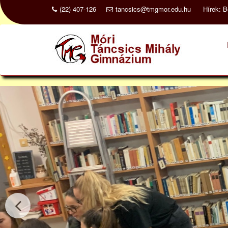
Skip
(22) 407-126
tancsics@tmgmor.edu.hu
Hírek:
B
to
content