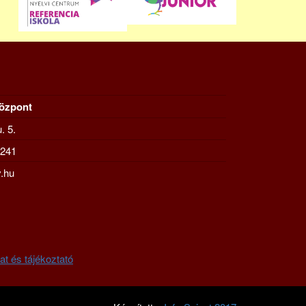
Központ
. 5.
-241
.hu
at és tájékoztató