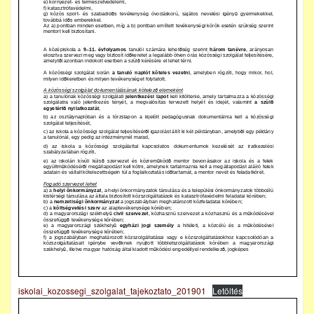
iskolai_kozossegi_szolgalat_tajekoztato_201901
Letöltés