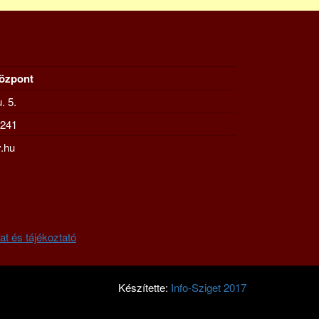
Központ
. 5.
-241
.hu
at és tájékoztató
Készítette:
Info-Sziget 2017