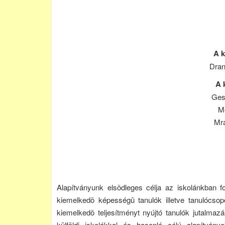
A k
Dran
A 
Gesz
M
Mr
Alapítványunk elsõdleges célja az iskolánkban fo
kiemelkedõ képességû tanulók illetve tanulócsop
kiemelkedõ teljesítményt nyújtó tanulók jutalmazá
külföldi iskolákkal és hasonló célú alapítvány