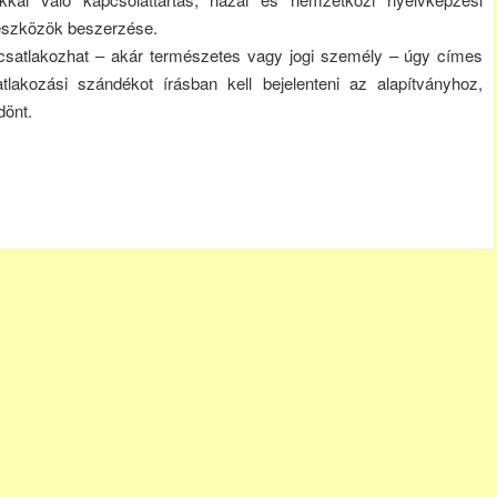
eszközök beszerzése.
r csatlakozhat – akár természetes vagy jogi személy – úgy címes
akozási szándékot írásban kell bejelenteni az alapítványhoz,
dönt.