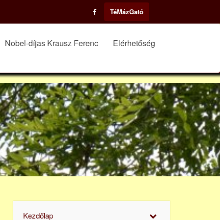
TéMázGató
Nobel-díjas Krausz Ferenc
Elérhetőség
Kezdőlap