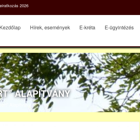
eiratkozás 2026
Kezdőlap
Hírek, események
E-kréta
E-ügyintézés
RT” ALAPÍTVÁNY
ért” Alapítvány