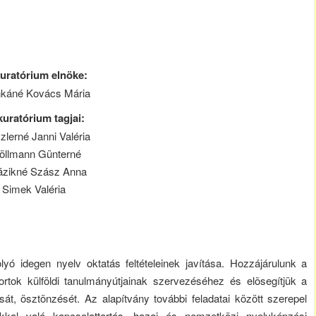
uratórium elnöke:
káné Kovács Mária
kuratórium tagjai:
lerné Janni Valéria
öllmann Günterné
ázikné Szász Anna
Simek Valéria
lyó idegen nyelv oktatás feltételeinek javítása. Hozzájárulunk a
ortok külföldi tanulmányútjainak szervezéséhez és elõsegítjük a
sát, ösztönzését. Az alapítvány további feladatai között szerepel
okkal való kapcsolattartás, hazai és nemzetközi nyelvképzési