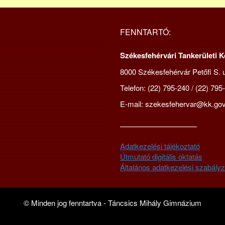
FENNTARTÓ:
Székesfehérvári Tankerületi 
8000 Székesfehérvár Petőfi S. u
Telefon: (22) 795-240 / (22) 795
E-mail: szekesfehervar@kk.gov
—————————–
Adatkezelési tájékoztató
Útmutató digitális oktatás
Általános adatkezelési szabályz
© Minden jog fenntartva - Táncsics Mihály Gimnázium