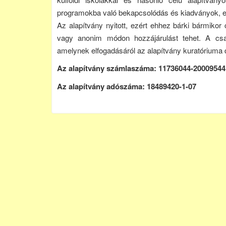
programokba való bekapcsolódás és kiadványok, 
Az alapítvány nyitott, ezért ehhez bárki bármiko
vagy anonim módon hozzájárulást tehet. A csatl
amelynek elfogadásáról az alapítvány kuratóriuma 
Az alapítvány számlaszáma: 11736044-20009544
Az alapítvány adószáma: 18489420-1-07