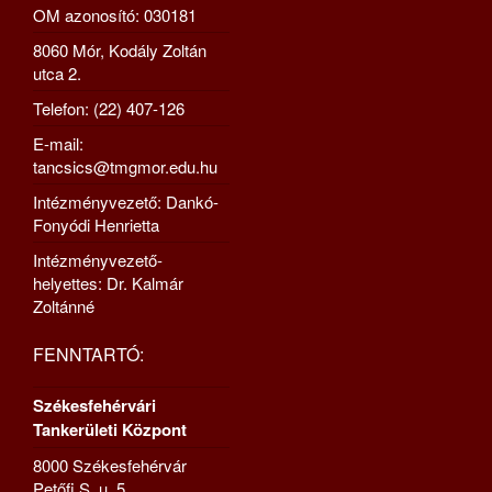
OM azonosító: 030181
8060 Mór, Kodály Zoltán
utca 2.
Telefon: (22) 407-126
E-mail:
tancsics@tmgmor.edu.hu
Intézményvezető: Dankó-
Fonyódi Henrietta
Intézményvezető-
helyettes: Dr. Kalmár
Zoltánné
FENNTARTÓ:
Székesfehérvári
Tankerületi Központ
8000 Székesfehérvár
Petőfi S. u. 5.