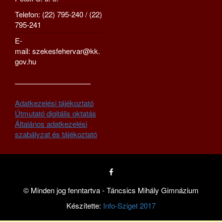
Telefon: (22) 795-240 / (22)
795-241
E-
mail: szekesfehervar@kk.
gov.hu
—————————–
Adatkezelési tájékoztató
Útmutató digitális oktatás
Általános adatkezelési
szabályzat és tájékoztató
© Minden jog fenntartva - Táncsics Mihály Gimnázium
Készítette:
Info-Sziget 2017