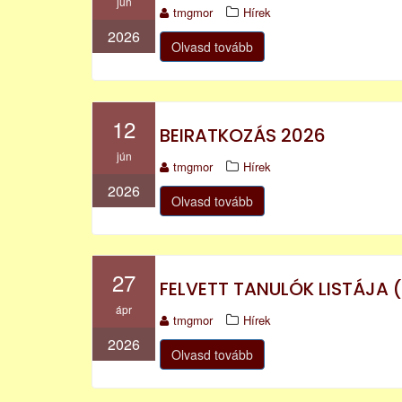
jún
tmgmor
Hírek
2026
Olvasd tovább
12
BEIRATKOZÁS 2026
jún
tmgmor
Hírek
2026
Olvasd tovább
27
FELVETT TANULÓK LISTÁJA 
ápr
tmgmor
Hírek
2026
Olvasd tovább