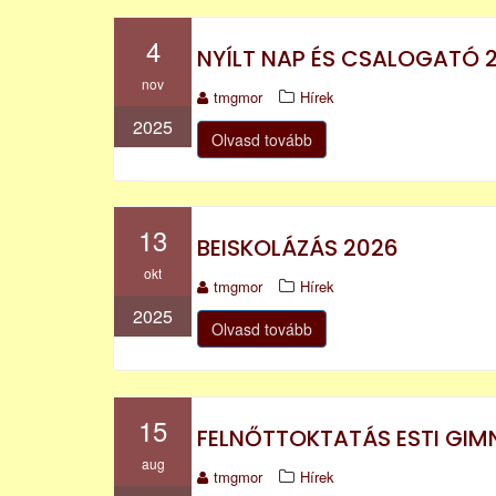
4
NYÍLT NAP ÉS CSALOGATÓ 202
nov
tmgmor
Hírek
2025
Olvasd tovább
13
BEISKOLÁZÁS 2026
okt
tmgmor
Hírek
2025
Olvasd tovább
15
FELNŐTTOKTATÁS ESTI GIMN
aug
tmgmor
Hírek