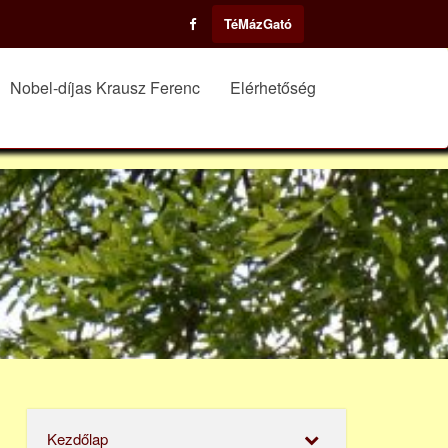
TéMázGató
Nobel-díjas Krausz Ferenc
Elérhetőség
Kezdőlap