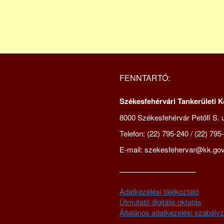
FENNTARTÓ:
Székesfehérvári Tankerületi 
8000 Székesfehérvár Petőfi S. u
Telefon: (22) 795-240 / (22) 795
E-mail: szekesfehervar@kk.gov
—————————–
Adatkezelési tájékoztató
Útmutató digitális oktatás
Általános adatkezelési szabályz