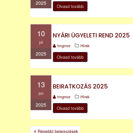
2025
Olvasd tovább
10
NYÁRI ÜGYELETI REND 2025
júl
tmgmor
Hírek
2025
Olvasd tovább
13
BEIRATKOZÁS 2025
jún
tmgmor
Hírek
2025
Olvasd tovább
BEJEGYZÉS
Régebbi bejegyzések