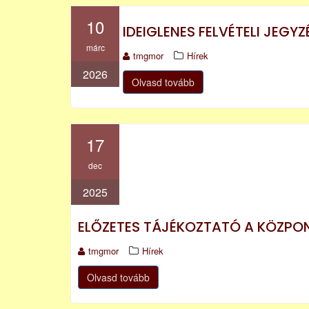
10
IDEIGLENES FELVÉTELI JEGY
márc
tmgmor
Hírek
2026
Olvasd tovább
17
dec
2025
ELŐZETES TÁJÉKOZTATÓ A KÖZPON
tmgmor
Hírek
Olvasd tovább