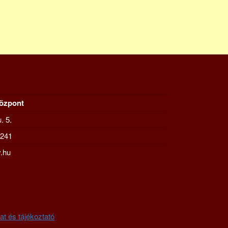
Központ
. 5.
-241
.hu
at és tájékoztató