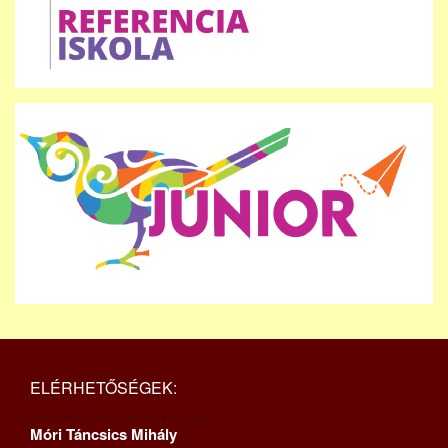
ELÉRHETŐSÉGEK:
Móri Táncsics Mihály