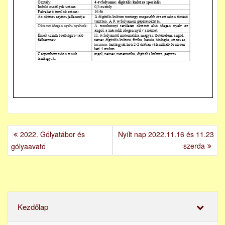
BEJEGYZÉS
2022. Gólyatábor és
Nyílt nap 2022.11.16 és 11.23
NAVIGÁCIÓ
szerda
gólyaavató
Kezdőlap