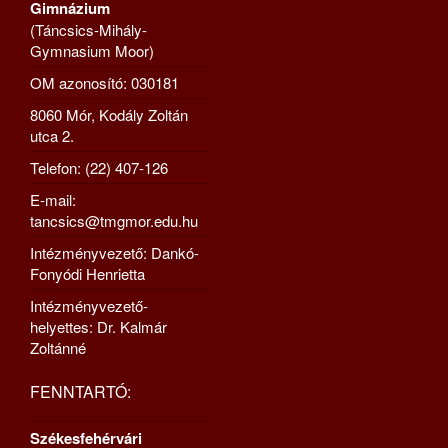
Gimnázium
(Táncsics-Mihály-
Gymnasium Moor)
OM azonosító: 030181
8060 Mór, Kodály Zoltán
utca 2.
Telefon: (22) 407-126
E-mail:
tancsics@tmgmor.edu.hu
Intézményvezető: Dankó-
Fonyódi Henrietta
Intézményvezető-
helyettes: Dr. Kalmár
Zoltánné
FENNTARTÓ:
Székesfehérvári