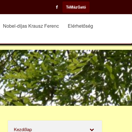
TéMázGató
Nobel-díjas Krausz Ferenc
Elérhetőség
Kezdőlap