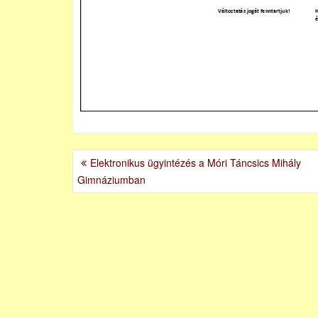
BEJEGYZÉS
Elektronikus ügyintézés a Móri Táncsics Mihály
NAVIGÁCIÓ
Gimnáziumban