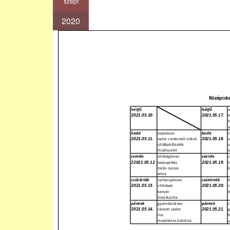
szept
2020