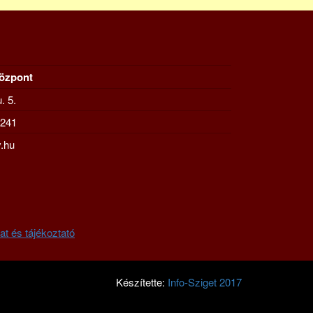
Központ
. 5.
-241
.hu
at és tájékoztató
Készítette:
Info-Sziget 2017