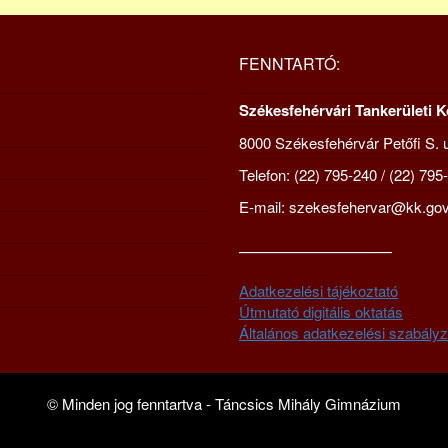
FENNTARTÓ:
Székesfehérvári Tankerületi 
8000 Székesfehérvár Petőfi S. u
Telefon: (22) 795-240 / (22) 795
E-mail: szekesfehervar@kk.gov
—————————–
Adatkezelési tájékoztató
Útmutató digitális oktatás
Általános adatkezelési szabályz
© Minden jog fenntartva - Táncsics Mihály Gimnázium