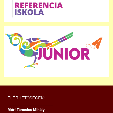
ELÉRHETŐSÉGEK:
Móri Táncsics Mihály