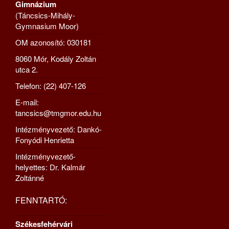
Gimnázium
(Táncsics-Mihály-
Gymnasium Moor)
OM azonosító: 030181
8060 Mór, Kodály Zoltán
utca 2.
Telefon: (22) 407-126
E-mail:
tancsics@tmgmor.edu.hu
Intézményvezető: Dankó-
Fonyódi Henrietta
Intézményvezető-
helyettes: Dr. Kalmár
Zoltánné
FENNTARTÓ:
Székesfehérvári