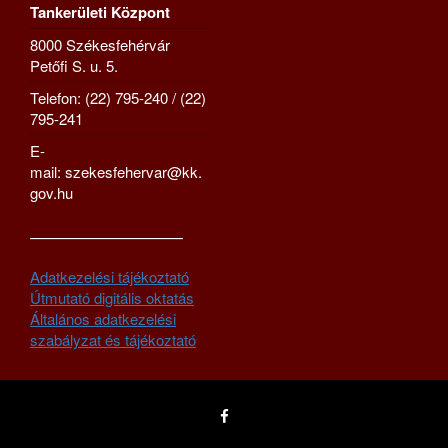
Tankerületi Központ
8000 Székesfehérvár
Petőfi S. u. 5.
Telefon: (22) 795-240 / (22)
795-241
E-
mail: szekesfehervar@kk.
gov.hu
—————————–
Adatkezelési tájékoztató
Útmutató digitális oktatás
Általános adatkezelési
szabályzat és tájékoztató