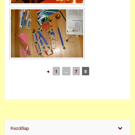
◄
1
...
7
8
Kezdőlap