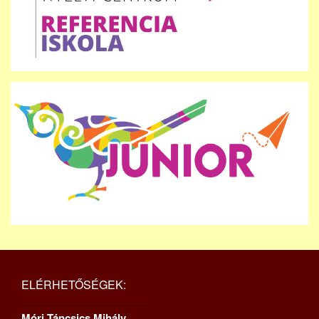
ELÉRHETŐSÉGEK:
Móri Táncsics Mihály