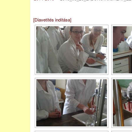
[Diavetítés indítása]