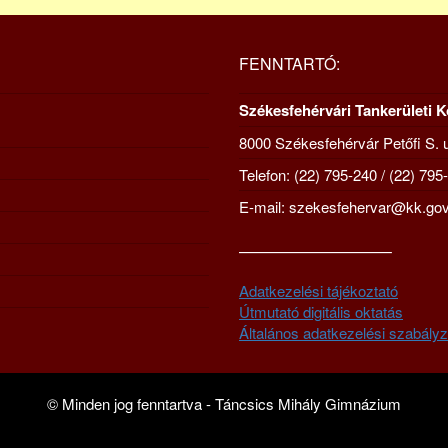
FENNTARTÓ:
Székesfehérvári Tankerületi 
8000 Székesfehérvár Petőfi S. u
Telefon: (22) 795-240 / (22) 795
E-mail: szekesfehervar@kk.gov
—————————–
Adatkezelési tájékoztató
Útmutató digitális oktatás
Általános adatkezelési szabályz
© Minden jog fenntartva - Táncsics Mihály Gimnázium