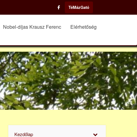
TéMázGató
Nobel-díjas Krausz Ferenc
Elérhetőség
Kezdőlap