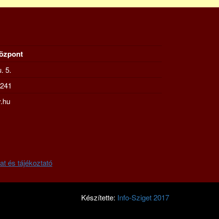
Központ
. 5.
-241
.hu
at és tájékoztató
Készítette:
Info-Sziget 2017