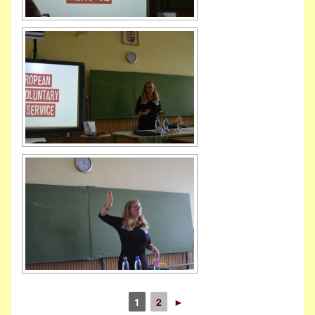
1
2
►