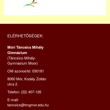
ELÉRHETŐSÉGEK:
Móri Táncsics Mihály
Gimnázium
(Táncsics-Mihály-
Gymnasium Moor)
OM azonosító: 030181
8060 Mór, Kodály Zoltán
utca 2.
Telefon: (22) 407-126
E-mail:
tancsics@tmgmor.edu.hu