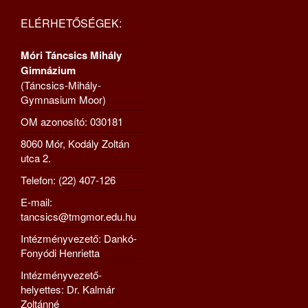
ELÉRHETŐSÉGEK:
Móri Táncsics Mihály
Gimnázium
(Táncsics-Mihály-
Gymnasium Moor)
OM azonosító: 030181
8060 Mór, Kodály Zoltán
utca 2.
Telefon: (22) 407-126
E-mail:
tancsics@tmgmor.edu.hu
Intézményvezető: Dankó-
Fonyódi Henrietta
Intézményvezető-
helyettes: Dr. Kalmár
Zoltánné