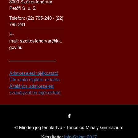
8000 Székesfehérvár
Petőfi S. u. 5.
Telefon: (22) 795-240 / (22)
795-241
E-
mail: szekesfehervar@kk.
gov.hu
—————————–
Adatkezelési tájékoztató
Útmutató digitális oktatás
Általános adatkezelési
szabályzat és tájékoztató
© Minden jog fenntartva - Táncsics Mihály Gimnázium
Készítette:
Info-Sziget 2017