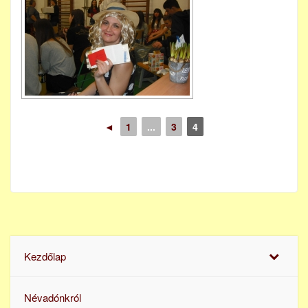
◄
1
...
3
4
Kezdőlap
Névadónkról