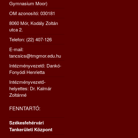
Gymnasium Moor)
OM azonosító: 030181
8060 Mór, Kodály Zoltán
utca 2.
Telefon: (22) 407-126
E-mail:
tancsics@tmgmor.edu.hu
Intézményvezető: Dankó-
Fonyódi Henrietta
Intézményvezető-
helyettes: Dr. Kalmár
Zoltánné
FENNTARTÓ:
Székesfehérvári
Tankerületi Központ