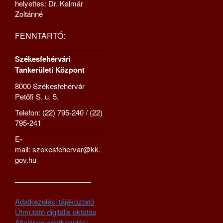
helyettes: Dr. Kalmár
Zoltánné
FENNTARTÓ:
Székesfehérvári
Tankerületi Központ
8000 Székesfehérvár
Petőfi S. u. 5.
Telefon: (22) 795-240 / (22)
795-241
E-
mail: szekesfehervar@kk.
gov.hu
—————————–
Adatkezelési tájékoztató
Útmutató digitális oktatás
Általános adatkezelési