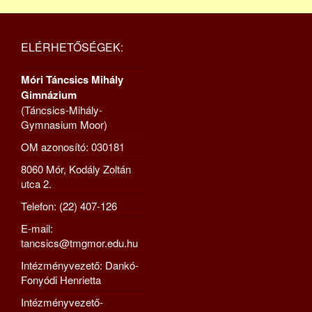
ELÉRHETŐSÉGEK:
Móri Táncsics Mihály
Gimnázium
(Táncsics-Mihály-
Gymnasium Moor)
OM azonosító: 030181
8060 Mór, Kodály Zoltán
utca 2.
Telefon: (22) 407-126
E-mail:
tancsics@tmgmor.edu.hu
Intézményvezető: Dankó-
Fonyódi Henrietta
Intézményvezető-