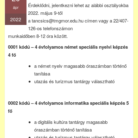
Érdeklődni, jelentkezni lehet az alábbi
osztályokba
ápr
2022. május 9-től
2022
a tancsics@tmgmor.edu.hu címen vagy a 22/407-
126-os telefonszámon
munkaidőben 8-12 óra között.
0001 kódú – 4 évfolyamos német speciális nyelvi képzés
4 fő
a német nyelv magasabb óraszámban történő
tanítása
utazás és turizmus tantárgy választható
0002 kódú – 4 évfolyamos informatika speciális képzés 5
fő
a digitális kultúra tantárgy magasabb
óraszámban történő tanítása
utazás és turizmus tantárgy választható