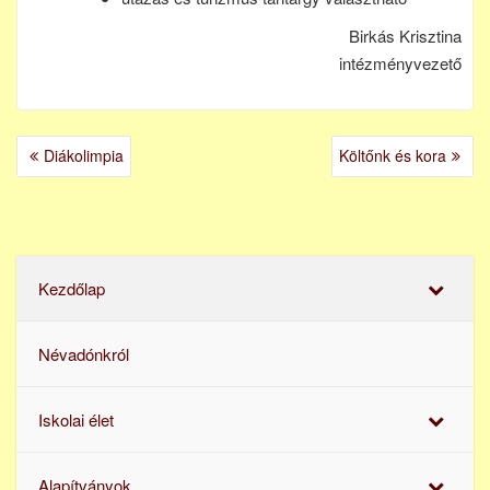
Birkás Krisztina
intézményvezető
BEJEGYZÉS
Diákolimpia
Költőnk és kora
NAVIGÁCIÓ
Kezdőlap
Névadónkról
Iskolai élet
Alapítványok