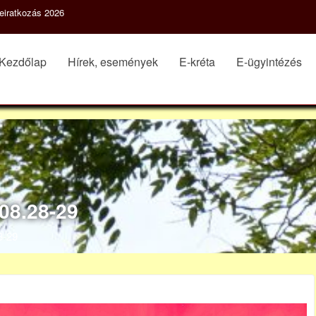
eiratkozás 2026
Kezdőlap
Hírek, események
E-kréta
E-ügyintézés
8.28-29
8-29