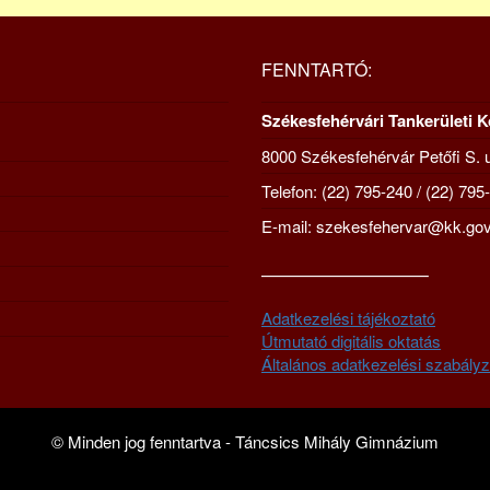
FENNTARTÓ:
Székesfehérvári Tankerületi 
8000 Székesfehérvár Petőfi S. u
Telefon: (22) 795-240 / (22) 795
E-mail: szekesfehervar@kk.gov
—————————–
Adatkezelési tájékoztató
Útmutató digitális oktatás
Általános adatkezelési szabályz
© Minden jog fenntartva - Táncsics Mihály Gimnázium