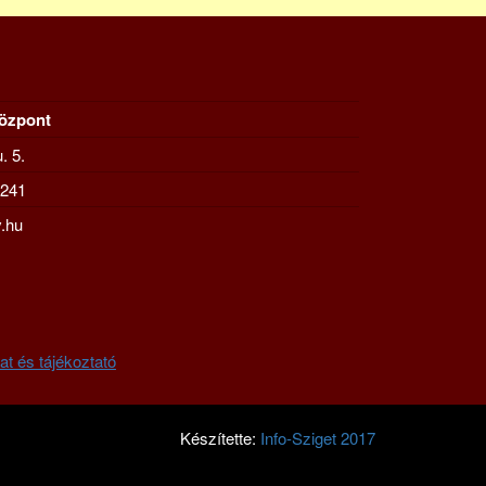
Központ
. 5.
-241
.hu
at és tájékoztató
Készítette:
Info-Sziget 2017