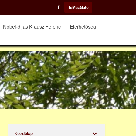
TéMázGató
Nobel-díjas Krausz Ferenc
Elérhetőség
Kezdőlap