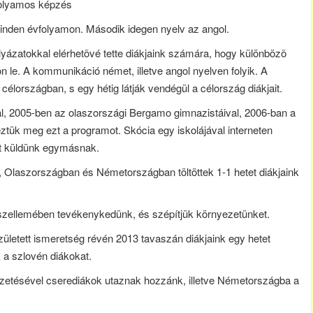
vfolyamos képzés
inden évfolyamon. Második idegen nyelv az angol.
ázatokkal elérhetõvé tette diákjaink számára, hogy különbözõ
 le. A kommunikáció német, illetve angol nyelven folyik. A
célországban, s egy hétig látják vendégül a célország diákjait.
l, 2005-ben az olaszországi Bergamo gimnazistáival, 2006-ban a
ük meg ezt a programot. Skócia egy iskolájával interneten
ket küldünk egymásnak.
 Olaszországban és Németországban töltöttek 1-1 hetet diákjaink
szellemében tevékenykedünk, és szépítjük környezetünket.
etett ismeretség révén 2013 tavaszán diákjaink egy hetet
 a szlovén diákokat.
zetésével cserediákok utaznak hozzánk, illetve Németországba a