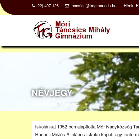
Skip
(22) 407-126
tancsics@tmgmor.edu.hu
Hírek:
B
to
content
NÉVJEGY
Kezdőoldal
Névjegy
Iskolánkat 1952-ben alapította Mór Nagyközség Tan
Radnóti Miklós Általános Iskola) kapott egy tanter