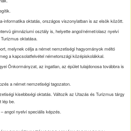
lnak.
gítik.
-informatika oktatás, országos viszonylatban is az elsõk között.
ervû gimnáziumi osztály is, helyette angol/német/olasz nyelvi
 Turizmus oktatása.
ort, melynek célja a német nemzetiségi hagyományok méltó
 meg a kapcsolatfelvétel németországi középiskolákkal.
egyei Önkormányzat, az ingatlan, az épület tulajdonosa továbbra is
épzés a német nemzetiségi tagozaton.
tiségi kisebbségi oktatás. Változik az Utazás és Turizmus tárgy
 lép be.
– angol nyelvi speciális képzés.