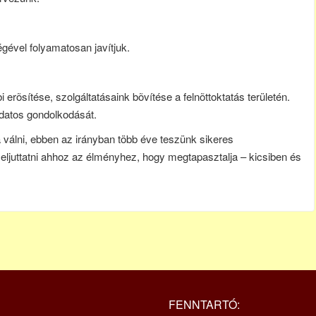
égével folyamatosan javítjuk.
rõsítése, szolgáltatásaink bõvítése a felnõttoktatás területén.
udatos gondolkodását.
á válni, ebben az irányban több éve teszünk sikeres
ljuttatni ahhoz az élményhez, hogy megtapasztalja – kicsiben és
FENNTARTÓ: