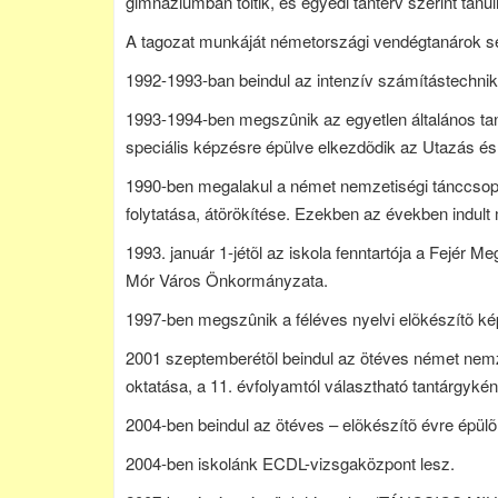
gimnáziumban töltik, és egyedi tanterv szerint tanu
A tagozat munkáját németországi vendégtanárok se
1992-1993-ban beindul az intenzív számítástechnika
1993-1994-ben megszûnik az egyetlen általános tant
speciális képzésre épülve elkezdõdik az Utazás és
1990-ben megalakul a német nemzetiségi tánccsop
folytatása, átörökítése. Ezekben az években indult
1993. január 1-jétõl az iskola fenntartója a Fejér M
Mór Város Önkormányzata.
1997-ben megszûnik a féléves nyelvi elõkészítõ k
2001 szeptemberétõl beindul az ötéves német nemze
oktatása, a 11. évfolyamtól választható tantárgyként
2004-ben beindul az ötéves – elõkészítõ évre épülõ 
2004-ben iskolánk ECDL-vizsgaközpont lesz.