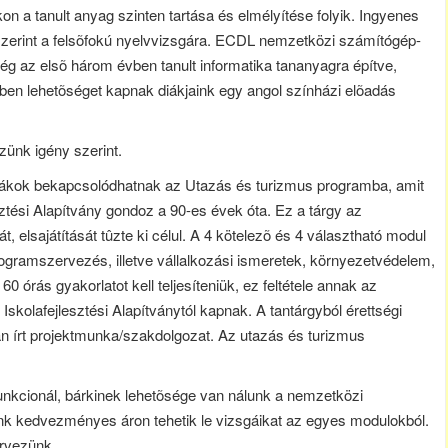
 a tanult anyag szinten tartása és elmélyítése folyik. Ingyenes
 szerint a felsõfokú nyelvvizsgára. ECDL nemzetközi számítógép-
g az elsõ három évben tanult informatika tananyagra építve,
n lehetõséget kapnak diákjaink egy angol színházi elõadás
zünk igény szerint.
 diákok bekapcsolódhatnak az Utazás és turizmus programba, amit
sztési Alapítvány gondoz a 90-es évek óta. Ez a tárgy az
, elsajátítását tûzte ki célul. A 4 kötelezõ és 4 választható modul
rogramszervezés, illetve vállalkozási ismeretek, környezetvédelem,
0 órás gyakorlatot kell teljesíteniük, ez feltétele annak az
Iskolafejlesztési Alapítványtól kapnak. A tantárgyból érettségi
n írt projektmunka/szakdolgozat. Az utazás és turizmus
nkcionál, bárkinek lehetõsége van nálunk a nemzetközi
k kedvezményes áron tehetik le vizsgáikat az egyes modulokból.
ervezünk.