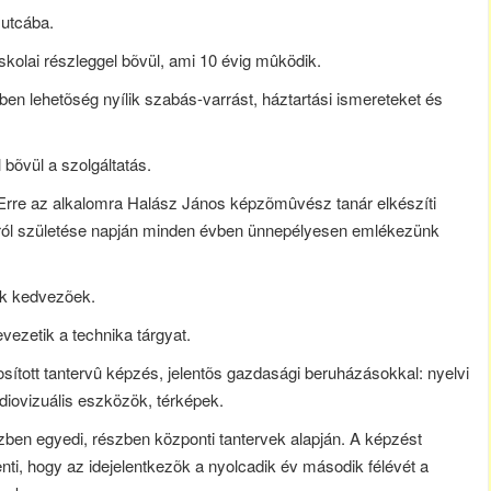
 utcába.
olai részleggel bõvül, ami 10 évig mûködik.
ben lehetõség nyílik szabás-varrást, háztartási ismereteket és
bõvül a szolgáltatás.
 Erre az alkalomra Halász János képzõmûvész tanár elkészíti
ról születése napján minden évben ünnepélyesen emlékezünk
tok kedvezõek.
evezetik a technika tárgyat.
sított tantervû képzés, jelentõs gazdasági beruházásokkal: nyelvi
udiovizuális eszközök, térképek.
ben egyedi, részben központi tantervek alapján. A képzést
enti, hogy az idejelentkezõk a nyolcadik év második félévét a