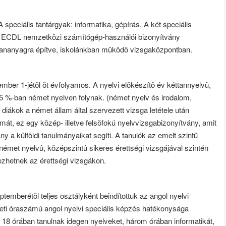
speciális tantárgyak: informatika, gépírás. A két speciális
k. ECDL nemzetközi számítógép-használói bizonyítvány
 tananyagra építve, iskolánkban mûködõ vizsgaközpontban.
ber 1-jétõl öt évfolyamos. A nyelvi elõkészítõ év kéttannyelvû,
45 %-ban német nyelven folynak. (német nyelv és irodalom,
 diákok a német állam által szervezett vizsga letétele után
, ez egy közép- illetve felsõfokú nyelvvizsgabizonyítvány, amit
y a külföldi tanulmányaikat segíti. A tanulók az emelt szintû
émet nyelvû, középszintû sikeres érettségi vizsgájával szintén
ezhetnek az érettségi vizsgákon.
emberétõl teljes osztályként beindítottuk az angol nyelvi
heti óraszámú angol nyelvi speciális képzés hatékonysága
 18 órában tanulnak idegen nyelveket, három órában informatikát,