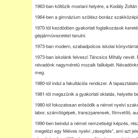
1963-ban költözik mostani helyére, a Kodály Zoltán
1964-ben a gimnázium szõlész-borász szakközépisk
1970-tõl kezdõdõen gyakorlati foglalkozások kereté
gépjármûvezetést tanulni.
1973-ban modern, szabadpolcos iskolai könyvtárral 
1973-ban iskolánk felveszi Táncsics Mihály nevét.
névadónk nagyméretû mozaik faliképét. Névadónk
meg.
1980-tól indul a fakultációs rendszer. A tapasztala
1981-tõl megszûnik a gyakorlati oktatás, helyette b
1980-tól fokozatosan erõsödik a német nyelvi szako
labor, számítógépek, transzparensek, filmvetítõ, a
1990-ben beindul a német nemzetiségi képzés, rész
megelõzi egy féléves nyelvi „rásegítés”, ami azt jel