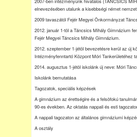
2007-ben intézményünk hivatalos (TÁNCSICS
elnevezésében utalunk a kisebbségi német nemzeti
2009 tavaszától Fejér Megyei Önkormányzat Tán
2012. január 1-tõl a Táncsics Mihály Gimnázium fe
Fejér Megyei Táncsics Mihály Gimnázium.
2012. szeptember 1-jétõl bevezetésre kerül az új köz
Intézményfenntartó Központ Móri Tankerületéhez tar
2014. augusztus 1-jétõl iskolánk új neve: Móri Tá
Iskolánk bemutatása
Tagozatok, speciális képzések
A gimnázium az érettségire és a felsõfokú tanulmányo
90-es években. Az oktatás nappali és esti tagozaton
A nappali tagozaton az általános gimnáziumi képzés
A osztály