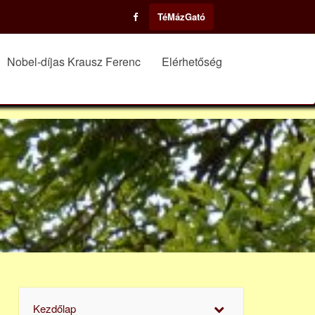
TéMázGató
Nobel-díjas Krausz Ferenc
Elérhetőség
Kezdőlap