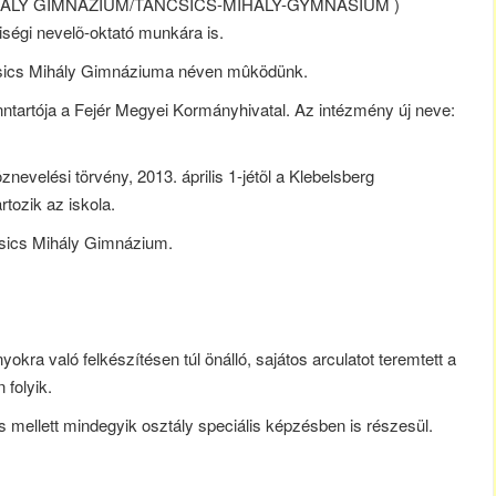
 MIHÁLY GIMNÁZIUM/TÁNCSICS-MIHÁLY-GYMNASIUM )
ségi nevelõ-oktató munkára is.
csics Mihály Gimnáziuma néven mûködünk.
nntartója a Fejér Megyei Kormányhivatal. Az intézmény új neve:
nevelési törvény, 2013. április 1-jétõl a Klebelsberg
tozik az iskola.
ncsics Mihály Gimnázium.
kra való felkészítésen túl önálló, sajátos arculatot teremtett a
 folyik.
 mellett mindegyik osztály speciális képzésben is részesül.