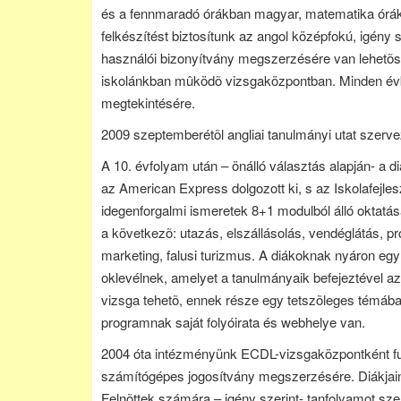
és a fennmaradó órákban magyar, matematika órákon
felkészítést biztosítunk az angol középfokú, igény
használói bizonyítvány megszerzésére van lehetõsé
iskolánkban mûködõ vizsgaközpontban. Minden évbe
megtekintésére.
2009 szeptemberétõl angliai tanulmányi utat szerve
A 10. évfolyam után – önálló választás alapján- a
az American Express dolgozott ki, s az Iskolafejle
idegenforgalmi ismeretek 8+1 modulból álló oktatását
a következõ: utazás, elszállásolás, vendéglátás, p
marketing, falusi turizmus. A diákoknak nyáron egy 6
oklevélnek, amelyet a tanulmányaik befejeztével az 
vizsga tehetõ, ennek része egy tetszõleges témába
programnak saját folyóirata és webhelye van.
2004 óta intézményünk ECDL-vizsgaközpontként fu
számítógépes jogosítvány megszerzésére. Diákjain
Felnõttek számára – igény szerint- tanfolyamot sz