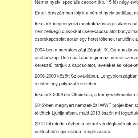
Német nyelvi speciális csoport (kb. 15 fõ) négy é
Emelt óraszámban folyik a német nyelv tanítása, m
Iskolánk idegennyelvi munkaközössége sikeres pály
nemzetiségû diákokkal cserekapcsolatot bonyolítson
cserekapcsolat során egy hetet töltenek tanulóink a 
2004-ben a horvátországi Zágrábi IX. Gymnazija-va
csehországi Usti nad Labem gimnáziummal szervezt
keresztül tartjuk a kapcsolatot, leveleket és képe
2006-2009 között Szlovákiában, Lengyelországban,
szintén egy pályázat keretében.
Iskolánk 2009 óta Ökoiskola, a környezetvédelem 
2012-ben megnyert nemzetközi WWF projektben szül
töltöttek Ljubljanában, majd 2013 õszén mi fogadtuk
2012-tõl minden évben a német vendégtanárunk ve
schlüchterni gimnázium meghívására.