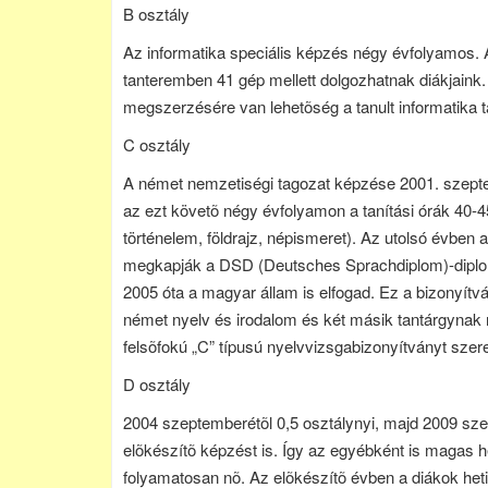
B osztály
Az informatika speciális képzés négy évfolyamos. A 
tanteremben 41 gép mellett dolgozhatnak diákjain
megszerzésére van lehetõség a tanult informatika
C osztály
A német nemzetiségi tagozat képzése 2001. szeptem
az ezt követõ négy évfolyamon a tanítási órák 40-
történelem, földrajz, népismeret). Az utolsó évben a
megkapják a DSD (Deutsches Sprachdiplom)-diplomát
2005 óta a magyar állam is elfogad. Ez a bizonyítván
német nyelv és irodalom és két másik tantárgynak n
felsõfokú „C” típusú nyelvvizsgabizonyítványt szer
D osztály
2004 szeptemberétõl 0,5 osztálynyi, majd 2009 szept
elõkészítõ képzést is. Így az egyébként is magas 
folyamatosan nõ. Az elõkészítõ évben a diákok heti