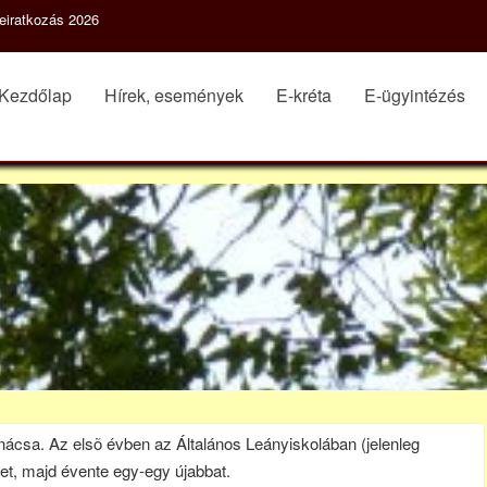
eiratkozás 2026
Kezdőlap
Hírek, események
E-kréta
E-ügyintézés
ácsa. Az elsõ évben az Általános Leányiskolában (jelenleg
met, majd évente egy-egy újabbat.