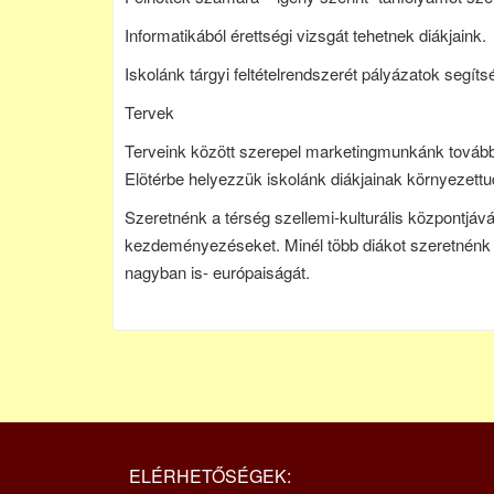
Informatikából érettségi vizsgát tehetnek diákjaink.
Iskolánk tárgyi feltételrendszerét pályázatok segíts
Tervek
Terveink között szerepel marketingmunkánk további e
Elõtérbe helyezzük iskolánk diákjainak környezett
Szeretnénk a térség szellemi-kulturális központjáv
kezdeményezéseket. Minél több diákot szeretnénk e
nagyban is- európaiságát.
ELÉRHETŐSÉGEK: