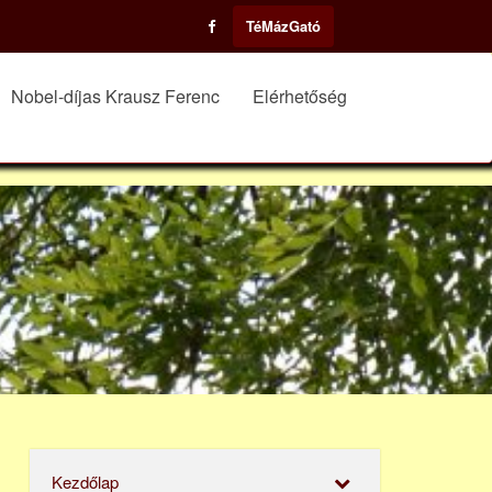
TéMázGató
Nobel-díjas Krausz Ferenc
Elérhetőség
Kezdőlap