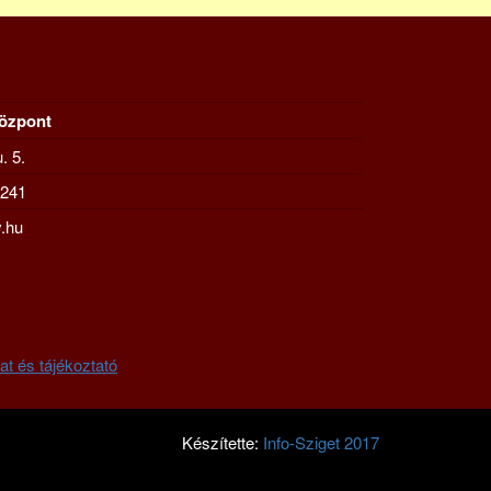
Központ
. 5.
-241
.hu
at és tájékoztató
Készítette:
Info-Sziget 2017