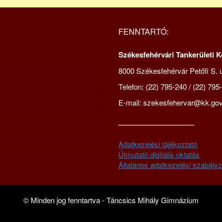
FENNTARTÓ:
Székesfehérvári Tankerületi 
8000 Székesfehérvár Petőfi S. u
Telefon: (22) 795-240 / (22) 795
E-mail: szekesfehervar@kk.gov
—————————–
Adatkezelési tájékoztató
Útmutató digitális oktatás
Általános adatkezelési szabályz
© Minden jog fenntartva - Táncsics Mihály Gimnázium