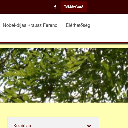
TéMázGató
Nobel-díjas Krausz Ferenc
Elérhetőség
Kezdőlap