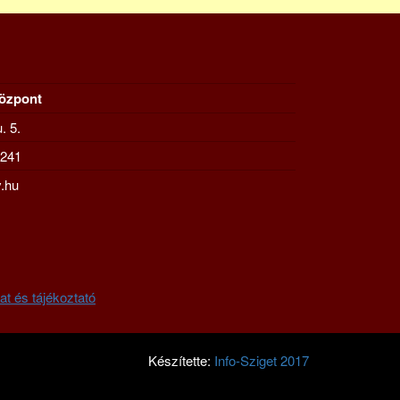
Központ
. 5.
-241
.hu
at és tájékoztató
Készítette:
Info-Sziget 2017