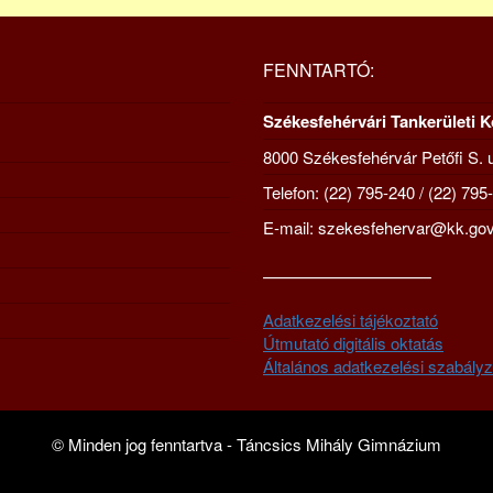
FENNTARTÓ:
Székesfehérvári Tankerületi 
8000 Székesfehérvár Petőfi S. u
Telefon: (22) 795-240 / (22) 795
E-mail: szekesfehervar@kk.gov
—————————–
Adatkezelési tájékoztató
Útmutató digitális oktatás
Általános adatkezelési szabályz
© Minden jog fenntartva - Táncsics Mihály Gimnázium