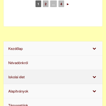
1
2
...
4
►
Kezdőlap
Névadónkról
Iskolai élet
Alapítványok
Támogatóink