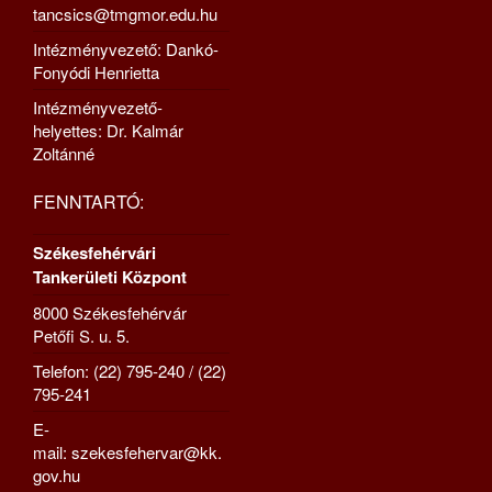
tancsics@tmgmor.edu.hu
Intézményvezető: Dankó-
Fonyódi Henrietta
Intézményvezető-
helyettes: Dr. Kalmár
Zoltánné
FENNTARTÓ:
Székesfehérvári
Tankerületi Központ
8000 Székesfehérvár
Petőfi S. u. 5.
Telefon: (22) 795-240 / (22)
795-241
E-
mail: szekesfehervar@kk.
gov.hu