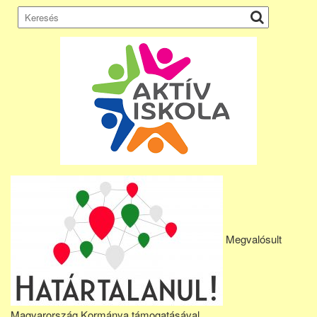
Megvalósult
Magyarország Kormánya támogatásával