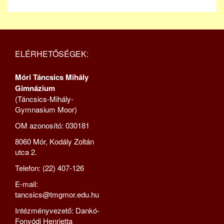
ELÉRHETŐSÉGEK:
Móri Táncsics Mihály
Gimnázium
(Táncsics-Mihály-
Gymnasium Moor)
OM azonosító: 030181
8060 Mór, Kodály Zoltán
utca 2.
Telefon: (22) 407-126
E-mail:
tancsics@tmgmor.edu.hu
Intézményvezető: Dankó-
Fonyódi Henrietta