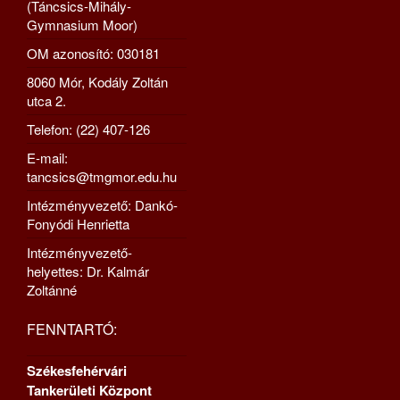
(Táncsics-Mihály-
Gymnasium Moor)
OM azonosító: 030181
8060 Mór, Kodály Zoltán
utca 2.
Telefon: (22) 407-126
E-mail:
tancsics@tmgmor.edu.hu
Intézményvezető: Dankó-
Fonyódi Henrietta
Intézményvezető-
helyettes: Dr. Kalmár
Zoltánné
FENNTARTÓ:
Székesfehérvári
Tankerületi Központ