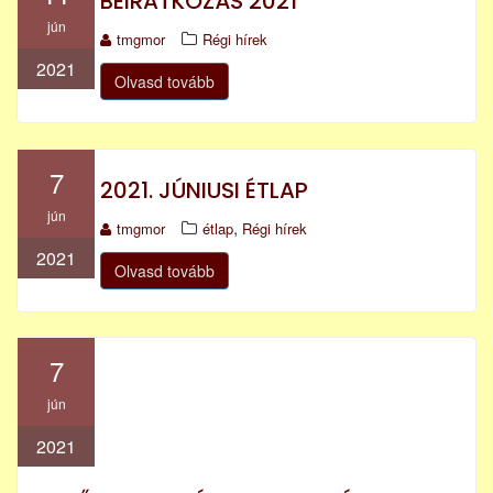
BEIRATKOZÁS 2021
jún
tmgmor
Régi hírek
2021
Olvasd tovább
7
2021. JÚNIUSI ÉTLAP
jún
,
tmgmor
étlap
Régi hírek
2021
Olvasd tovább
7
jún
2021