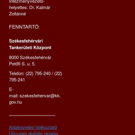
Intézményvezető-
helyettes: Dr. Kalmár
Zoltánné
FENNTARTÓ:
Székesfehérvári
Tankerületi Központ
8000 Székesfehérvár
Petőfi S. u. 5.
Telefon: (22) 795-240 / (22)
795-241
E-
mail: szekesfehervar@kk.
gov.hu
—————————–
Adatkezelési tájékoztató
Útmutató digitális oktatás