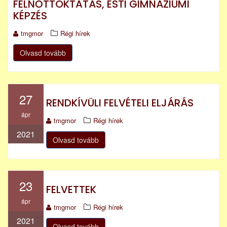
FELNŐTTOKTATÁS, ESTI GIMNÁZIUMI
KÉPZÉS
tmgmor
Régi hírek
Olvasd tovább
27
RENDKÍVÜLI FELVÉTELI ELJÁRÁS
ápr
tmgmor
Régi hírek
2021
Olvasd tovább
23
FELVETTEK
ápr
tmgmor
Régi hírek
2021
Olvasd tovább