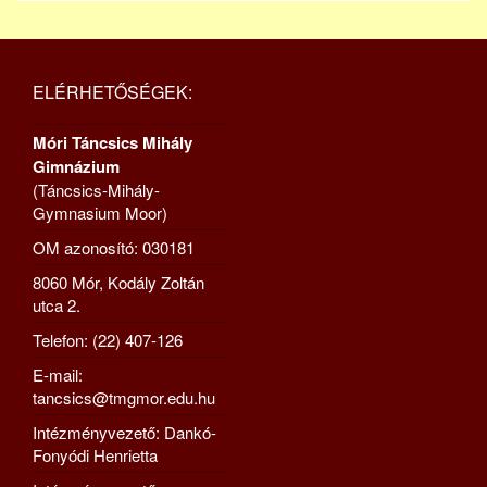
ELÉRHETŐSÉGEK:
Móri Táncsics Mihály
Gimnázium
(Táncsics-Mihály-
Gymnasium Moor)
OM azonosító: 030181
8060 Mór, Kodály Zoltán
utca 2.
Telefon: (22) 407-126
E-mail:
tancsics@tmgmor.edu.hu
Intézményvezető: Dankó-
Fonyódi Henrietta