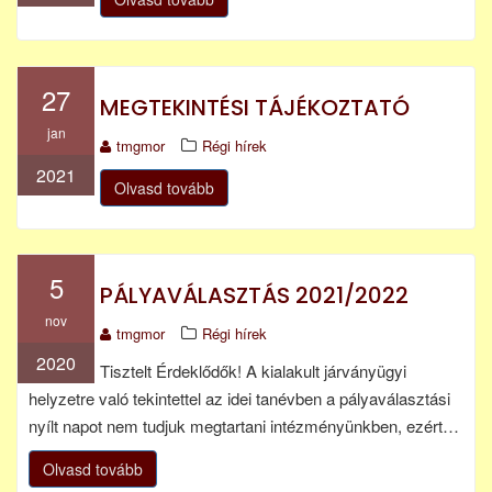
27
MEGTEKINTÉSI TÁJÉKOZTATÓ
jan
tmgmor
Régi hírek
2021
Olvasd tovább
5
PÁLYAVÁLASZTÁS 2021/2022
nov
tmgmor
Régi hírek
2020
Tisztelt Érdeklődők! A kialakult járványügyi
helyzetre való tekintettel az idei tanévben a pályaválasztási
nyílt napot nem tudjuk megtartani intézményünkben, ezért…
Olvasd tovább