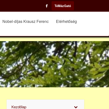
TéMázGató
Nobel-díjas Krausz Ferenc
Elérhetőség
Kezdőlap