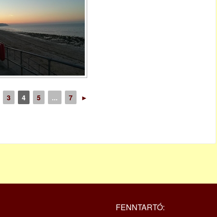
3
4
5
...
7
►
FENNTARTÓ: