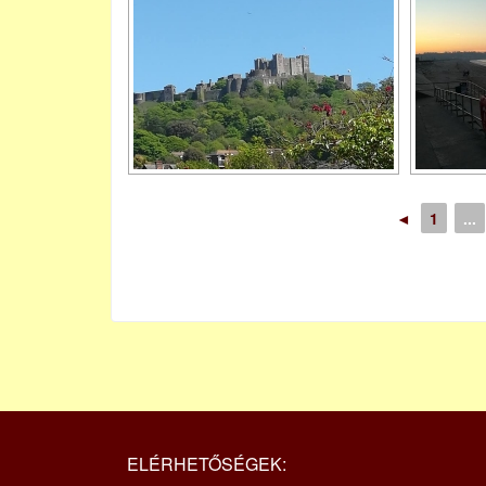
◄
1
...
ELÉRHETŐSÉGEK: